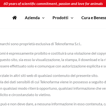
60 years of scientific commitment, passion and love for animals
Azienda
Prodotti
Cura e Benes
i marchi sono proprietà esclusiva di Teknofarma S.r.l..
mi è espressamente proibito e costituirà una violazione del copyri
 questo sito, sia esso la visualizzazione, la stampa, il download e l
essere effettuato solo e comunque con autorizzazione esplicita e s
ziale in altri siti web di qualsiasi contenuto del presente sito.
la dei dati sensibili di cui Teknofarma viene in possesso a seguito d
re in qualsiasi modo riterrà opportuno, qualsiasi informazione che ve
cito e circostanziato lo vietino.
n può e non deve dare, a nessuna informazione in esso contenuta, ca