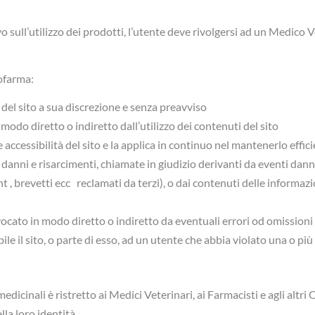
vo sull’utilizzo dei prodotti, l’utente deve rivolgersi ad un Medico 
nofarma:
del sito a sua discrezione e senza preavviso
odo diretto o indiretto dall’utilizzo dei contenuti del sito
e accessibilità del sito e la applica in continuo nel mantenerlo effi
danni e risarcimenti, chiamate in giudizio derivanti da eventi dannos
ght , brevetti ecc reclamati da terzi), o dai contenuti delle informa
ocato in modo diretto o indiretto da eventuali errori od omissioni 
le il sito, o parte di esso, ad un utente che abbia violato una o più d
edicinali è ristretto ai Medici Veterinari, ai Farmacisti e agli altri 
la loro identità.