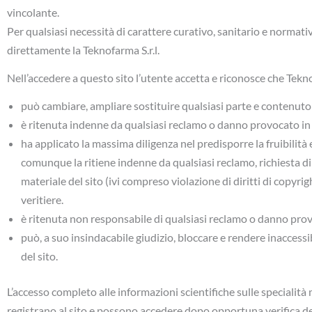
vincolante.
Per qualsiasi necessità di carattere curativo, sanitario e normati
direttamente la Teknofarma S.r.l.
Nell’accedere a questo sito l’utente accetta e riconosce che Tek
può cambiare, ampliare sostituire qualsiasi parte e contenuto 
è ritenuta indenne da qualsiasi reclamo o danno provocato in m
ha applicato la massima diligenza nel predisporre la fruibilità 
comunque la ritiene indenne da qualsiasi reclamo, richiesta di 
materiale del sito (ivi compreso violazione di diritti di copyri
veritiere.
è ritenuta non responsabile di qualsiasi reclamo o danno prov
può, a suo insindacabile giudizio, bloccare e rendere inaccessibi
del sito.
L’accesso completo alle informazioni scientifiche sulle specialità m
registrano al sito e possono accedere dopo opportuna verifica del