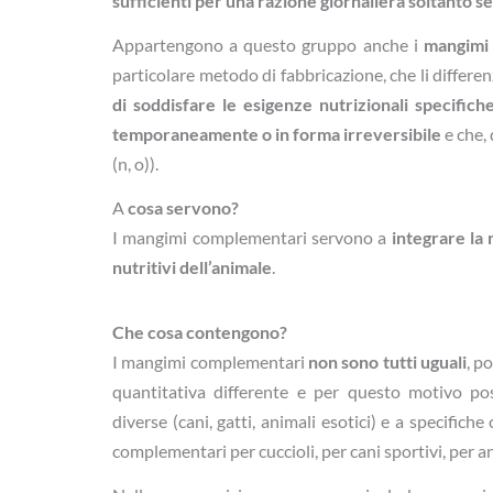
sufficienti per una razione giornaliera soltanto se
Appartengono a questo gruppo anche i
mangimi d
particolare metodo di fabbricazione, che li differe
di soddisfare le esi­genze nutrizionali specifich
temporaneamente o in forma irre­versibile
e che,
(n, o)).
A
cosa servono?
I mangimi complementari servono a
integrare la 
nutritivi dell’animale
.
Che cosa contengono?
I mangimi complementari
non sono tutti uguali
, p
quantitativa differente e per questo motivo po
diverse (cani, gatti, animali esotici) e a specifich
complementari per cuccioli, per cani sportivi, per ani