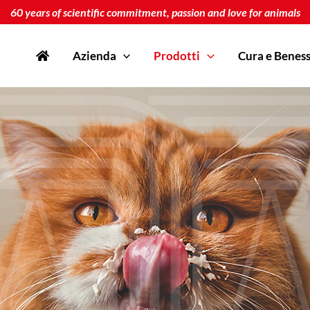
60 years of scientific commitment, passion and love for animals
Azienda
Prodotti
Cura e Benes