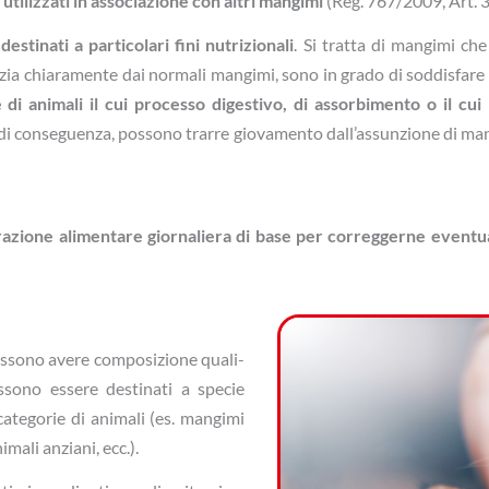
 utilizzati in associazione con altri mangimi
(Reg. 767/2009, Art. 3.
estinati a particolari fini nutrizionali
. Si tratta di mangimi che
nzia chiaramente dai normali mangimi, sono in grado di soddisfare 
e di animali il cui processo dige­stivo, di assorbimento o il cu
 di conseguenza, possono trarre giovamento dall’assunzione di mang
razione alimentare giornaliera di base per correggerne eventual
ossono avere composizione quali-
ssono essere destinati a specie
e categorie di animali (es. mangimi
mali anziani, ecc.).