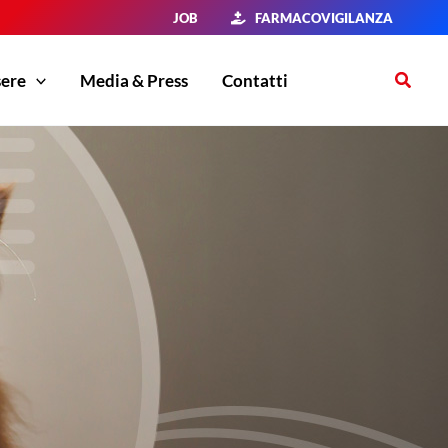
JOB
FARMACOVIGILANZA
Cerca
sere
Media & Press
Contatti