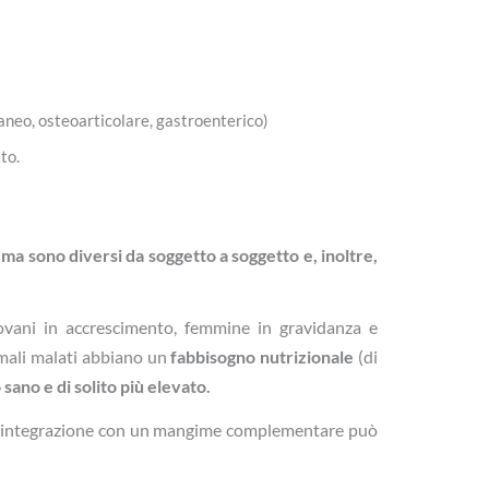
taneo, osteoarticolare, gastroenterico)
to.
i, ma sono diversi da soggetto a soggetto e, inoltre,
ovani in accrescimento, femmine in gravidanza e
nimali malati abbiano un
fabbisogno nutrizionale
(di
o sano
e di solito più elevato.
ui l’integrazione con un mangime complementare può