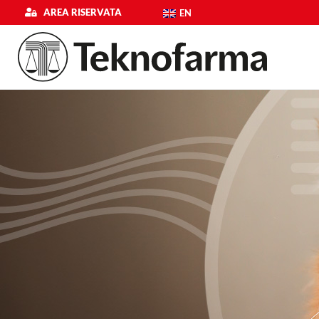
Vai
AREA RISERVATA
EN
al
contenuto