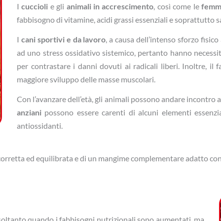
I
cuccioli
e gli
animali in accrescimento
, così come le
femmi
fabbisogno di vitamine, acidi grassi essenziali e soprattutto sa
I
cani sportivi e da lavoro
, a causa dell’intenso sforzo fisi
ad uno stress ossidativo sistemico, pertanto hanno necessi
per contrastare i danni dovuti ai radicali liberi. Inoltre, i
maggiore sviluppo delle masse muscolari.
Con l’avanzare dell’età, gli animali possono andare incontro a
anziani
possono essere carenti di alcuni elementi essenz
antiossidanti.
 corretta ed equilibrata e di un mangime complementare adatto cons
soltanto quando i fabbisogni nutrizionali sono aumentati, ma