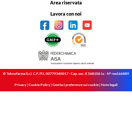
Area riservata
Lavora con noi
© Teknofarma S.r.l. C.F./P.I. 00779340017 - Cap. soc. € 568106 i.v. - N° rea166889
Privacy
|
Cookie Policy
|
Gestisci preferenze sui cookie
|
Note legali