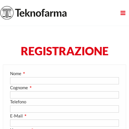
Vai
al
contenuto
REGISTRAZIONE
Nome
✱
Cognome
✱
Telefono
E-Mail
✱