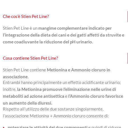
Menu
Che cos’è Stien Pet Line?
Stien Pet Line è un
mangime complementare indicato per
l’integrazione della dieta dei cani e dei gatti affetti da struvite e
come coadiuvante la riduzione del pH urinario.
Cosa contiene Stien Pet Line?
Stien Pet Line contiene
Metionina e Ammonio cloruro in
associazione.
Entrambi hanno principalmente un effetto acidificante urinario;
inoltre,
la Metionina promuove l’eliminazione nelle urine di
metaboliti ad azione antisettica
e
l’Ammonio cloruro favorisce
un aumento della diuresi.
Rispetto all’utilizzo delle due sostanze singolarmente,
l’associazione Metionina + Ammonio cloruro consente di:
potenziare le attività dei due componenti
e quindi di ridurre