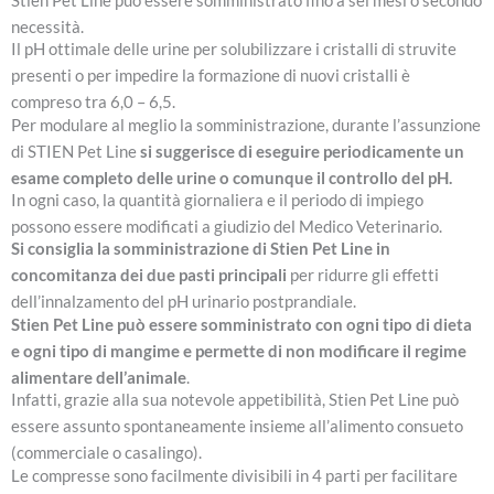
Stien Pet Line può essere somministrato fino a sei mesi o secondo
necessità.
Il pH ottimale delle urine per solubilizzare i cristalli di struvite
presenti o per impedire la formazione di nuovi cristalli è
compreso tra 6,0 – 6,5.
Per modulare al meglio la somministrazione, durante l’assunzione
di STIEN Pet Line
si suggerisce di eseguire periodicamente un
esame completo delle urine o comunque il controllo del pH.
In ogni caso, la quantità giornaliera e il periodo di impiego
possono essere modificati a giudizio del Medico Veterinario.
Si consiglia la somministrazione di Stien Pet Line in
concomitanza dei due pasti principali
per ridurre gli effetti
dell’innalzamento del pH urinario postprandiale.
Stien Pet Line può essere somministrato con ogni tipo di dieta
e ogni tipo di mangime e permette di non modificare il regime
alimentare dell’animale
.
Infatti, grazie alla sua notevole appetibilità, Stien Pet Line può
essere assunto spontaneamente insieme all’alimento consueto
(commerciale o casalingo).
Le compresse sono facilmente divisibili in 4 parti per facilitare