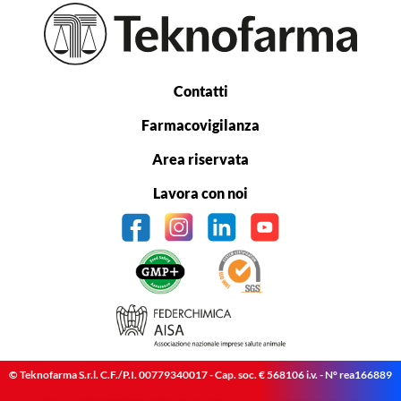
Contatti
Farmacovigilanza
Area riservata
Lavora con noi
© Teknofarma S.r.l. C.F./P.I. 00779340017 - Cap. soc. € 568106 i.v. - N° rea166889