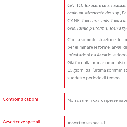
GATTO:
Toxocara cati, Toxasca
caninum, Mesocestoides
spp
., E
CANE:
Toxocara canis, Toxascari
ovis, Taenia pisiformis, Taenia 
Con la somministrazione del med
per eliminare le forme larvali 
infestazioni da Ascaridi e dopo
Già fin dalla prima somministra
15 giorni dall’ultima somminist
suddetto periodo di tempo.
Controindicazioni
Non usare in casi di ipersensibil
Avvertenze speciali
Avvertenze speciali