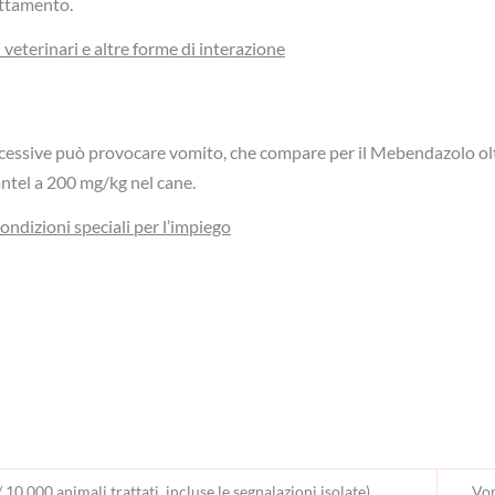
attamento.
 veterinari e altre forme di interazione
cessive può provocare vomito, che compare per il Mebendazolo ol
antel a 200 mg/kg nel cane.
condizioni speciali per l’impiego
 10 000 animali trattati, incluse le segnalazioni isolate)
Vom