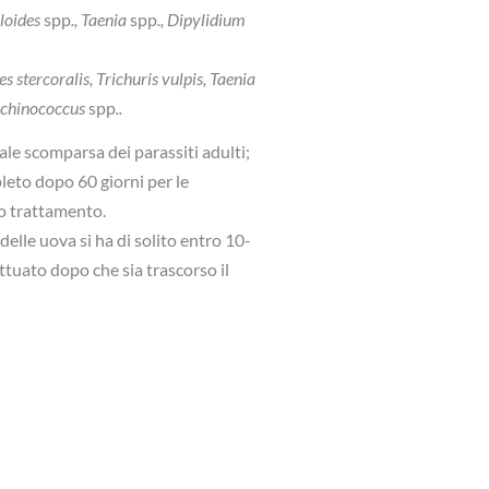
yloides
spp
., Taenia
spp
., Dipylidium
stercoralis, Trichuris vulpis, Taenia
 Echinococcus
spp
..
ale scomparsa dei parassiti adulti;
pleto dopo 60 giorni per le
mo trattamento.
delle uova si ha di solito entro 10-
ttuato dopo che sia trascorso il