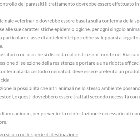
controllo dei parassiti il trattamento dovrebbe essere effettuato in 
dicinale veterinario dovrebbe essere basata sulla conferma della spec
ase alle sue caratteristiche epidemiologiche, per ogni singolo anima
a particolare classe di antielmintici potrebbe svilupparsi a seguito
e.
ssitari o un uso che si discosta dalle istruzioni fornite nel Riassun
sione di selezione della resistenza e portare a una ridotta efficaci
a confermata da cestodi o nematodi deve essere preferito un prod
cida.
ione la possibilità che altri animali nello stesso ambiente possan
estodi, e questi dovrebbero essere trattati secondo necessità con
lidium caninum, per prevenire la reinfestazione è necessario attua
ore.
ego sicuro nelle specie di destinazione