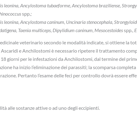
ris leonina, Ancylostoma tubaeforme, Ancylostoma braziliense, Strong
chinococcus
spp
.;
s leonina, Ancylostoma caninum, Uncinaria stenocephala, Strongyloides 
hydatigena, Taenia multiceps, Dipylidium caninum, Mesocestoides
spp
.,
icinale veterinario secondo le modalità indicate, si ottiene la tot
di Ascaridi e Anchilostomi è necessario ripetere il trattamento com
 18 giorni per le infestazioni da Anchilostomi, dal termine del pri
zione ha inizio l’eliminazione dei parassiti; la scomparsa completa 
razione. Pertanto l’esame delle feci per controllo dovrà essere effe
ità alle sostanze attive o ad uno degli eccipienti.