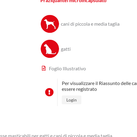
Praziquantel microincapsulato
cani di piccola e media taglia
gatti
Foglio Illustrativo
Per visualizzare il Riassunto delle c
essere registrato
Login
 masticabili per gatti e cani di piccola e media taglia.