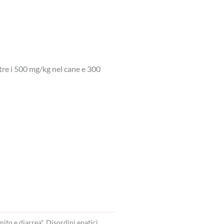
tre i 500 mg/kg nel cane e 300
ito e diarrea*, Disordini epatici.