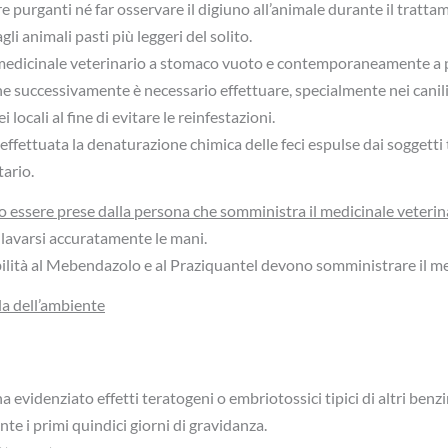
 purganti né far osservare il digiuno all’animale durante il tratt
i animali pasti più leggeri del solito.
l medicinale veterinario a stomaco vuoto e contemporaneamente a 
 successivamente è necessario effettuare, specialmente nei canili
 locali al fine di evitare le reinfestazioni.
ffettuata la denaturazione chimica delle feci espulse dai soggetti t
tario.
 essere prese dalla persona che somministra il medicinale veterina
 lavarsi accuratamente le mani.
ilità al Mebendazolo e al Praziquantel devono somministrare il me
la dell’ambiente
evidenziato effetti teratogeni o embriotossici tipici di altri benz
te i primi quindici giorni di gravidanza.