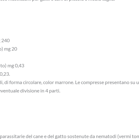
 240
o) mg 20
nto) mg 0,43
0,23.
li, di forma circolare, color marrone. Le compresse presentano su un
eventuale divisione in 4 parti.
parassitarie del cane e del gatto sostenute da nematodi (vermi tondi