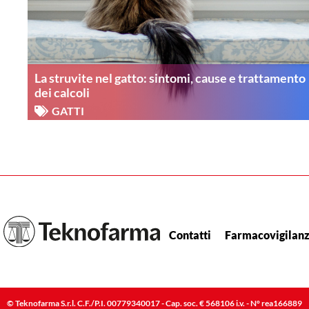
La struvite nel gatto: sintomi, cause e trattamento
dei calcoli
GATTI
Contatti
Farmacovigilan
© Teknofarma S.r.l. C.F./P.I. 00779340017 - Cap. soc. € 568106 i.v. - N° rea166889