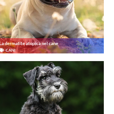
La dermatite atopica nel cane
CANI