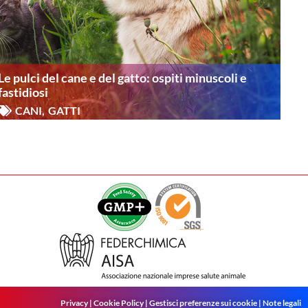
Le pulci del cane e del gatto: ospiti minuscoli e
fastidiosi
CANI
,
GATTI
Privacy
|
Cookie Policy
|
Gestisci preferenze sui cookie
|
Note legali