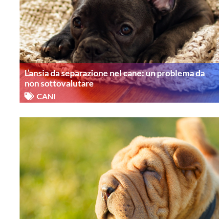
L’ansia da separazione nel cane: un problema da
non sottovalutare
CANI