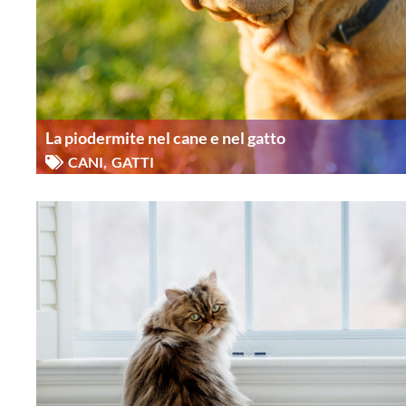
La piodermite nel cane e nel gatto
CANI
,
GATTI