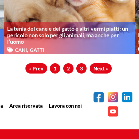
La tenia del cane e del gatto e altri vermi piatti: un
pericolo non solo per gli animali, ma anche per
l’uomo
CANI
,
GATTI
« Prev
1
2
3
Next »
za
Area riservata
Lavora con noi