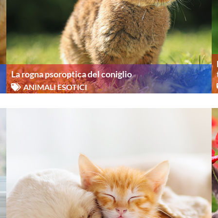
La rogna psoroptica del coniglio
ANIMALI ESOTICI