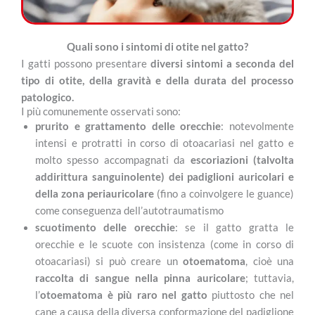
Quali sono i sintomi di otite nel gatto?
I gatti possono presentare
diversi sintomi a seconda del
tipo di otite, della gravità e della durata del processo
patologico.
I più comunemente osservati sono:
prurito e grattamento delle orecchie
: notevolmente
intensi e protratti in corso di otoacariasi nel gatto e
molto spesso accompagnati da
escoriazioni (talvolta
addirittura sanguinolente) dei padiglioni auricolari e
della zona periauricolare
(fino a coinvolgere le guance)
come conseguenza dell’autotraumatismo
scuotimento delle orecchie
: se il gatto gratta le
orecchie e le scuote con insistenza (come in corso di
otoacariasi) si può creare un
otoematoma
, cioè una
raccolta di sangue nella pinna auricolare
; tuttavia,
l’
otoematoma è più raro nel gatto
piuttosto che nel
cane a causa della diversa conformazione del padiglione