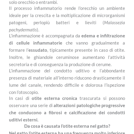
solo orecchio o entrambi.
Il processo infiammatorio rende l’orecchio un ambiente
ideale per la crescita e la moltiplicazione di microrganismi
patogeni, perlopiù batteri e lieviti (
Malassezia
pachydermatis
).
L’infiammazione è accompagnata da
edema e infiltrazione
di cellule infiammatorie
che vanno gradualmente a
formare l’
essudato
, tipicamente presente in caso di otite.
Inoltre, le ghiandole ceruminose aumentano l’attività
secretoria e di conseguenza la produzione di cerume.
L’infiammazione del condotto uditivo e l’abbondante
presenza di materiale all’interno riducono drasticamente il
lume del canale, rendendo difficile e dolorosa l’ispezione
con l’otoscopio.
In casi di
otite esterna cronica
trascurata si possono
osservare una serie di
alterazioni patologiche progressive
che conducono a fibrosi e calcificazione dei condotti
uditivi esterni.
Da cosa è causata l’otite esterna nel gatto?
Nel gatto l’otite esterna ha una frequenza molto inferiore