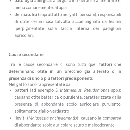
patologia allergica
: allergia o intolleranza alimentare e,
meno comunemente, atopia
dermatofiti
(soprattutto nei gatti persiani), responsabili
di otite ceruminosa talvolta accompagnata da lesioni
iperpigmentate sulla faccia interna dei padiglioni
auricolari.
Cause secondarie
Tra le cause secondarie ci sono tutti quei
fattori che
determinano otite in un orecchio già alterato o in
presenza di uno o più fattori predisponenti.
Nel gatto sono rappresentate da:
batteri
(ad esempio
S. intermedius
,
Pseudomonas
spp.):
causano otite batterica o purulenta, caratterizzata dalla
presenza di abbondante scolo auricolare purulento,
solitamente giallo-verdastro
lieviti
(
Malassezia pachydermatis
): causano la comparsa
di abbondante scolo auricolare scuro e maleodorante