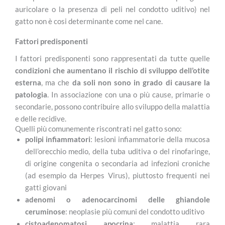
auricolare o la presenza di peli nel condotto uditivo) nel
gatto non è cosi determinante come nel cane.
Fattori predisponenti
I fattori predisponenti sono rappresentati da tutte quelle
condizioni che aumentano il rischio di sviluppo dell’otite
esterna
, ma che
da soli non sono in grado di causare la
patologia
. In associazione con una o più cause, primarie o
secondarie, possono contribuire allo sviluppo della malattia
e delle recidive.
Quelli più comunemente riscontrati nel gatto sono:
polipi infiammatori
: lesioni infiammatorie della mucosa
dell’orecchio medio, della tuba uditiva o del rinofaringe,
di origine congenita o secondaria ad infezioni croniche
(ad esempio da Herpes Virus), piuttosto frequenti nei
gatti giovani
adenomi o adenocarcinomi delle ghiandole
ceruminose
: neoplasie più comuni del condotto uditivo
cistoadenomatosi apocrina
: malattia rara