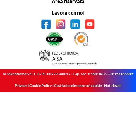
Area riservata
Lavora con noi
© Teknofarma S.r.l. C.F./P.I. 00779340017 - Cap. soc. € 568106 i.v. - N° rea166889
Privacy
|
Cookie Policy
|
Gestisci preferenze sui cookie
|
Note legali