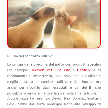
Pulizia del condotto uditivo
La pulizia delle orecchie del gatto con prodotti specifici
(ad esempio
Deroxen Pet Line Oto
o
Cerulen
)
è di
fondamentale importanza
, non solo per visualizzare
meglio lo stato del condotto uditivo e del timpano, ma
anche
per ripulirlo dagli essudati e dai detriti che
potrebbero rendere meno efficaci i medicamenti topici.
Alcune
razze
(ad esempio
Devon Rex, Sphynx, Scottish
Fold
) hanno una certa
predisposizione allo sviluppo di